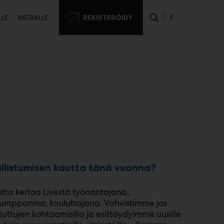
ssijainen
REKISTERÖIDY
FI
LLE
MEDIALLE
o
allistumisen kautta tänä vuonna?
tta kertoa Livestä työnantajana,
kumppanina, kouluttajana. Vahvistimme jos
uttujen kohtaamisilla ja esittäydyimme uusille