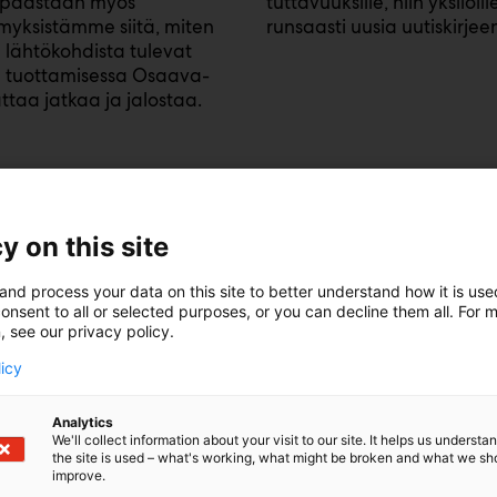
ta päästään myös
tuttavuuksille, niin yksilöi
yksistämme siitä, miten
runsaasti uusia uutiskirjeen
 lähtökohdista tulevat
n tuottamisessa Osaava-
taa jatkaa ja jalostaa.
Mitä sanoisitte yrityks
y on this site
vuoden Educaan?
and process your data on this site to better understand how it is us
onsent to all or selected purposes, or you can decline them all. For 
Kannattaa aina miettiä t
, see our privacy policy.
omalle organisaatiolle, mi
licy
osallistumisen tekee. Kaike
kuvaa omasta toiminnasta.
osaavat toimijat paikan pä
Analytics
We'll collect information about your visit to our site. It helps us underst
the site is used – what's working, what might be broken and what we sh
improve.