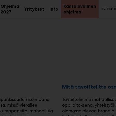
Toi
Ohjelma
Kansainvälinen
Yritykset
Info
YRITYKSI
aa
Avaa
Avaa
Avaa
2027
ohjelma
avalikko
alavalikko
alavalikko
alavalikk
Mitä tavoittelitte os
aupunkiseudun isoimpana
Tavoittelimme mahdollisuu
a, missä vierailee
oppilaitoksena, yhteistyö
ökumppaneita, mahdollisia
olemassa olevaa brandiä t