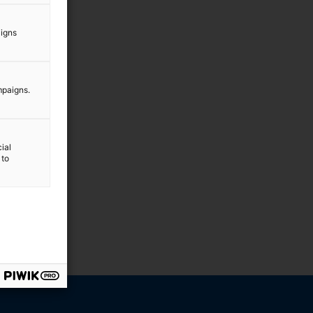
aigns
mpaigns.
ial
 to