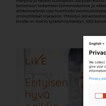
hakijoita ja heidän huoltajiaan. Esitysten kaut
kertomaan tarkemmin toiminnastamme ja näkem
elinkeinoelämä voisi huomioida monimuotoisista
ammattilaiset arjessaan. Yhteistyö äänentoisto
lavalle on mainio työelämäyhteistyö, tätä kannat
English
Privac
We collect 
give your c
information
Privacy po