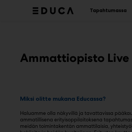
Main
Siirry
sisältöön
Tapahtumassa
Av
al
Ammattiopisto Live
Miksi olitte mukana Educassa?
Haluamme olla näkyvillä ja tavattavissa pääk
ammatillisena erityisoppilaitoksena tapahtumass
meidän toimintakentän ammattilaisia, yhteisty