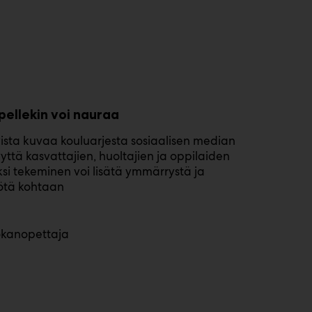
pellekin voi nauraa
vista kuvaa kouluarjesta sosiaalisen median
yyttä kasvattajien, huoltajien ja oppilaiden
ksi tekeminen voi lisätä ymmärrystä ja
yötä kohtaan
uokanopettaja