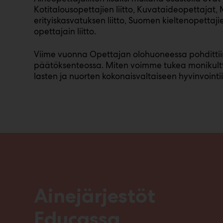
Kotitalousopettajien liitto, Kuvataideopettajat,
erityiskasvatuksen liitto, Suomen kieltenopettajie
opettajain liitto.
Viime vuonna Opettajan olohuoneessa pohdittiin
päätöksenteossa. Miten voimme tukea monikulttuu
lasten ja nuorten kokonaisvaltaiseen hyvinvointi
Ainejärjestöt
Educassa