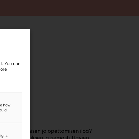
ed. You can
more
and how
ould
lisätä oppimisen ja opettamisen iloa?
aigns
ytään tutkimuksen ja riemastuttavien