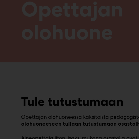
Opettajan
olohuone
Tule tutustumaan
Opettajan olohuoneessa kaksitoista pedagogista 
olohuoneeseen tullaan tutustumaan osastoih
Aineopettajaliiton lisäksi mukana osastolla ovat B