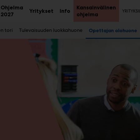
Toi
Ohjelma
Kansainvälinen
Yritykset
Info
YRITYKSI
aa
Avaa
Avaa
Avaa
2027
ohjelma
avalikko
alavalikko
alavalikko
alavalikk
n tori
Tulevaisuuden luokkahuone
Opettajan olohuone