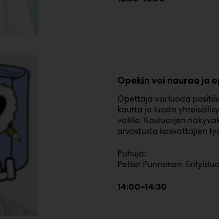
Opekin voi nauraa ja o
Opettaja voi luoda positii
kautta ja luoda yhteisöllis
välille. Kouluarjen näkyvä
arvostusta kasvattajien t
Puhuja:
Petter Punnonen, Erityisl
14:00–14:30