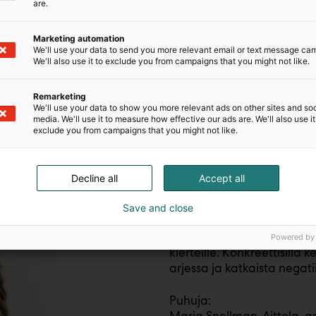
are.
esimerkkien avulla.
Marketing automation
Puhuja:
We'll use your data to send you more relevant email or text message ca
Arja Kaasinen, Yliopistonle
We'll also use it to exclude you from campaigns that you might not like.
11:30–12:00
Remarketing
We'll use your data to show you more relevant ads on other sites and soc
media. We'll use it to measure how effective our ads are. We'll also use it
exclude you from campaigns that you might not like.
Decline all
Accept all
Save and close
Negatiivisuuden kier
Koulun arki ja vuorovaikut
Powered by
kierteille. Konkreettisilla 
arjessa ja katkaista negat
Puhuja: