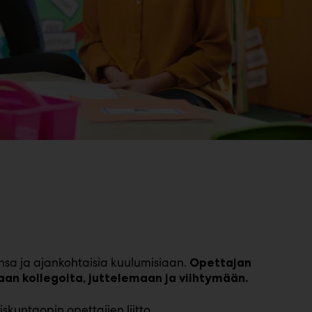
nsa ja ajankohtaisia kuulumisiaan.
Opettajan
n kollegoita, juttelemaan ja viihtymään.
iskuntaopin opettajien liitto,