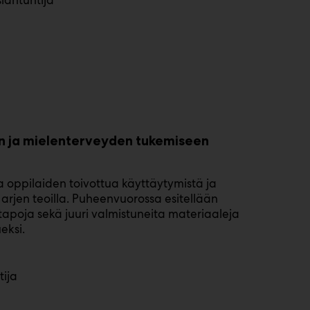
iantuntija
n ja mielenterveyden tukemiseen
a oppilaiden toivottua käyttäytymistä ja
 arjen teoilla. Puheenvuorossa esitellään
atapoja sekä juuri valmistuneita materiaaleja
eksi.
tija