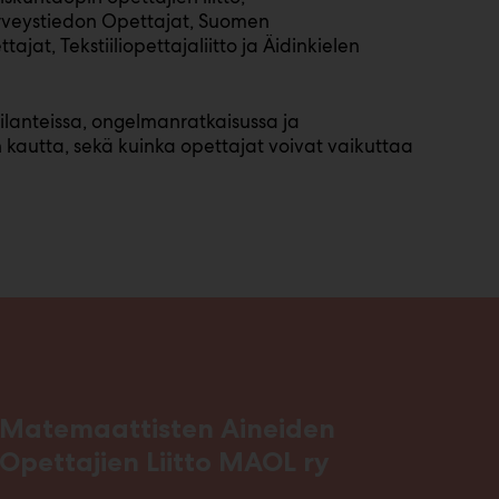
terveystiedon Opettajat, Suomen
jat, Tekstiiliopettajaliitto ja Äidinkielen
lanteissa, ongelmanratkaisussa ja
 kautta, sekä kuinka opettajat voivat vaikuttaa
Matemaattisten Aineiden
Opettajien Liitto MAOL ry