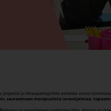
järjestöä ja Aineopettajaliitto esittelee omaa toimintaa
in, seuraamaan monipuolista lavaohjelmaa, tapaamaa
iologian ja maantieteen opettajien liitto, Historia ja yhte