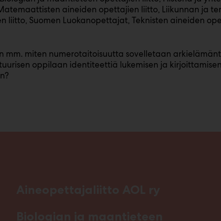
 Matemaattisten aineiden opettajien liitto, Liikunnan ja 
n liitto, Suomen Luokanopettajat, Teknisten aineiden opetta
 mm. miten numerotaitoisuutta sovelletaan arkielämänti
risen oppilaan identiteettiä lukemisen ja kirjoittamisen
in?
Aineopettajaliitto AOL ry
Biologian ja maantieteen