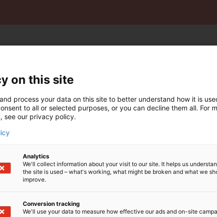
y on this site
en ohjelmassa
and process your data on this site to better understand how it is us
onsent to all or selected purposes, or you can decline them all. For 
, see our privacy policy.
licy
Analytics
We'll collect information about your visit to our site. It helps us underst
the site is used – what's working, what might be broken and what we sh
improve.
Ulkona oppimisen iloa
Voiko ulkona opettaminen 
Conversion tracking
We'll use your data to measure how effective our ads and on-site camp
Esityksessä aihetta lähest