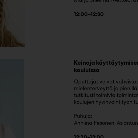
Marja Snellman-Aittola, as
12:00–12:30
Keinoja käyttäytymise
kouluissa
Opettajat voivat vahvista
mielenterveyttä jo pienillä
tutkitusti toimivia toimint
koulujen hyvinvointityön tu
Puhuja:
Anniina Pesonen, Asiantun
12:30–13:00