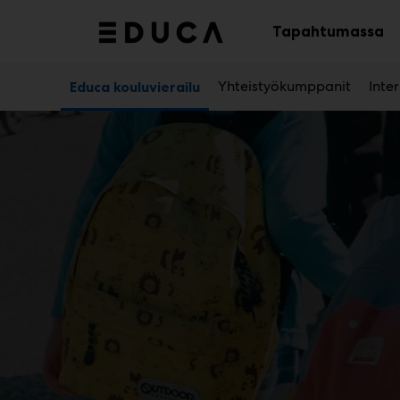
Main
Siirry
sisältöön
Tapahtumassa
Av
al
Yhteistyökumppanit
Inte
Educa kouluvierailu