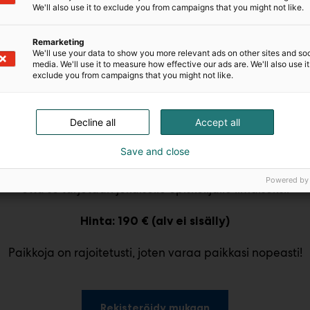
We'll also use it to exclude you from campaigns that you might not like.
Remarketing
We'll use your data to show you more relevant ads on other sites and soc
än ennen Educa-näyttelyn ohjelmaa perjantaina 29. t
media. We'll use it to measure how effective our ads are. We'll also use it
exclude you from campaigns that you might not like.
n, suomalainen vuonna 2016 perustettu yritys, 
ulutustapahtumiin ja opettajankoulutuskursseih
Decline all
Accept all
ailumahdollisuuden Educa-tapahtumaan osallistuville koulu
Save and close
ikana sinulla on myös mahdollisuus keskustella suomalaist
staan päivittäisessä työssään. Vierailu sisältää myös su
Powered by
että se tarjotaan jokaiselle opiskelijalle ilmaiseksi.
Hinta: 190 € (alv ei sisälly)
Paikkoja on rajoitetusti, joten varaa paikkasi nopeasti!
Rekisteröidy mukaan