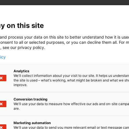
y on this site
and process your data on this site to better understand how it is us
onsent to all or selected purposes, or you can decline them all. For 
, see our privacy policy.
ana saat syvällisen kat
licy
jotka tekevät suomalaise
Analytics
We'll collect information about your visit to our site. It helps us underst
menestyksekästä!
the site is used – what's working, what might be broken and what we sh
improve.
Conversion tracking
We'll use your data to measure how effective our ads and on-site camp
are.
Marketing automation
We'll use your data to send you more relevant email or text message ca