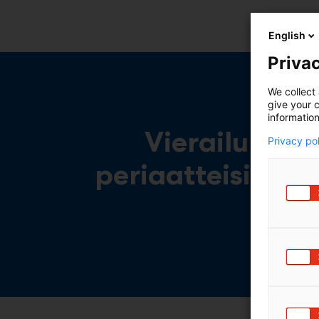
English
Privac
We collect 
give your c
information
Vierailun aik
Privacy po
periaatteisiin, 