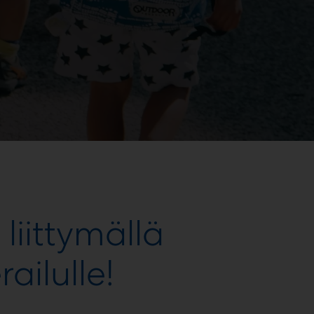
iittymällä
ailulle!