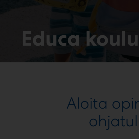
Educa koulu
Aloita op
ohjatul