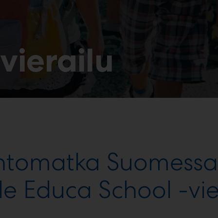
vierailu
intomatka Suomessa l
le Educa School -vier